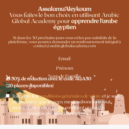
Assalamu'Aleykoum
Vous faites le bon choix en utilisant Arabic
Global Academy pour
apprendre l'arabe
égyptien
Si dans les 30 prochains jours vous n'êtes pas satisfaits de la
plateforme, vous pourrez demander un remboursement intégral à
contact@arabicglobalacademy.com
Email
Prénom
Nom de Famille
🎁 50% de réduction avec le code AGA50
(20 places disponibles)
J'accepte les
conditions générales de vente
et je suis
conscient(e) que je peux me désabonner à tout
moment en 2 clics, ou en envoyant un mail à
contact@arabicglobalacademy.com